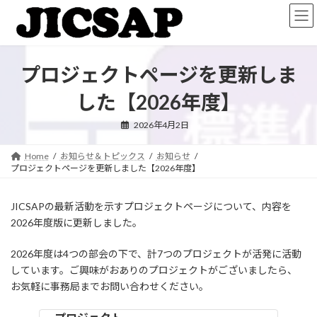
コ
ナ
ン
ビ
テ
ゲ
ン
ー
ツ
シ
プロジェクトページを更新しま
へ
ョ
ス
ン
した【2026年度】
キ
に
ッ
移
2026年4月2日
プ
動
Home
お知らせ＆トピックス
お知らせ
プロジェクトページを更新しました【2026年度】
JICSAPの最新活動を示すプロジェクトページについて、内容を
2026年度版に更新しました。
2026年度は4つの部会の下で、計7つのプロジェクトが活発に活動
しています。ご興味がおありのプロジェクトがございましたら、
お気軽に事務局までお問い合わせください。