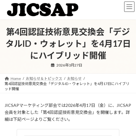
コ
ナ
ン
ビ
テ
ゲ
ン
ー
ツ
シ
第4回認証技術意見交換会「デジ
へ
ョ
ス
ン
タルID・ウォレット」を4月17日
キ
に
ッ
移
にハイブリッド開催
プ
動
2026年3月27日
Home
お知らせ＆トピックス
お知らせ
第4回認証技術意見交換会「デジタルID・ウォレット」を4月17日にハイブリ
ッド開催
JICSAPマーケティング部会では2026年4月17日（金）に、JICSAP
会員を対象とした「第4回認証技術意見交換会」を開催します。詳
細は下記ページよりご覧ください。