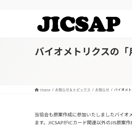
コ
ナ
ン
ビ
テ
ゲ
ン
ー
ツ
シ
へ
ョ
ス
ン
バイオメトリクスの「用語
キ
に
ッ
移
プ
動
Home
お知らせ＆トピックス
お知らせ
バイオメトリ
当協会も原案作成に参加いたしましたバイオメト
ます。JICSAPがICカード関連以外のJIS