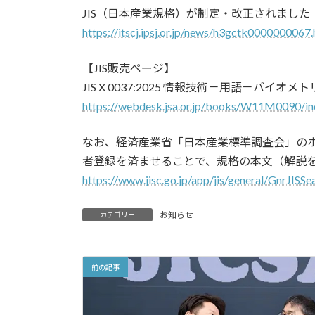
JIS（日本産業規格）が制定・改正されました（
https://itscj.ipsj.or.jp/news/h3gctk0000000067.
【JIS販売ページ】
JIS X 0037:2025 情報技術－用語－バイオメトリク
https://webdesk.jsa.or.jp/books/W11M0090/
なお、経済産業省「日本産業標準調査会」のホー
者登録を済ませることで、規格の本文（解説を
https://www.jisc.go.jp/app/jis/general/GnrJISSe
お知らせ
カテゴリー
前の記事