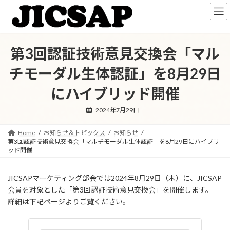
コ
ナ
ン
ビ
テ
ゲ
ン
ー
ツ
シ
第3回認証技術意見交換会「マル
へ
ョ
ス
ン
チモーダル生体認証」を8月29日
キ
に
ッ
移
にハイブリッド開催
プ
動
2024年7月29日
Home
お知らせ＆トピックス
お知らせ
第3回認証技術意見交換会「マルチモーダル生体認証」を8月29日にハイブリ
ッド開催
JICSAPマーケティング部会では2024年8月29日（木）に、JICSAP
会員を対象とした「第3回認証技術意見交換会」を開催します。
詳細は下記ページよりご覧ください。