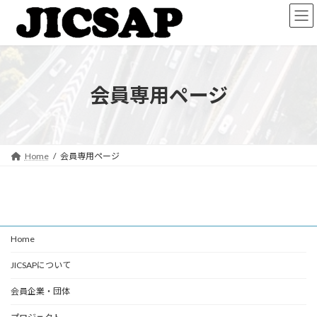
コ
ナ
ン
ビ
テ
ゲ
ン
ー
ツ
シ
へ
ョ
会員専用ページ
ス
ン
キ
に
ッ
移
プ
動
Home
会員専用ページ
Home
JICSAPについて
会員企業・団体